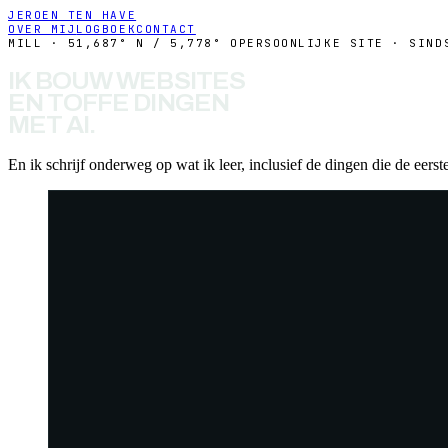
JEROEN TEN HAVE
OVER MIJ
LOGBOEK
CONTACT
MILL · 51,687° N / 5,778° O
PERSOONLIJKE SITE · SIND
I
K
B
O
U
W
W
E
B
S
I
T
E
S
E
N
T
O
F
F
E
D
I
N
G
E
N
M
E
T
A
I
.
En ik schrijf onderweg op wat ik leer, inclusief de dingen die de eerst